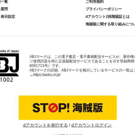
種一覧
ご利用規約
る質問
プライバシーポリシー
ト表示設定
dアカウント2段階認証とは
海賊版に関する取り組みにつ
ABJマークは、この電子書店・電子書籍配信サービスが、著作権
ツ使用許諾を得た正規版配信サービスであることを示す登録商標
6091713号）です。
ABJマークの詳細、ABJマークを掲示しているサービスの一覧は
→
https://aebs.or.jp/
dアカウントを発行する
dアカウントログイン