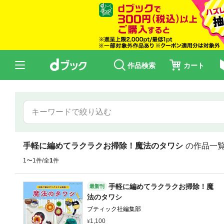
作品検索
カート
手軽に編めてラクラクお掃除！魔法のタワシ
の作品一
1〜1件/全
1
件
手軽に編めてラクラクお掃除！魔
最新刊
法のタワシ
ブティック社編集部
1,100