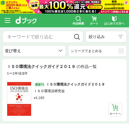
作品検索
カート
はじめての方へ
絞り込み
シリーズでまとめる
ＩＳＯ環境法クイックガイド２０１９
の作品一覧
1〜1件/全
1
件
ＩＳＯ環境法クイックガイド２０１９
最新刊
ＩＳＯ環境法研究会
4,180
カートへ