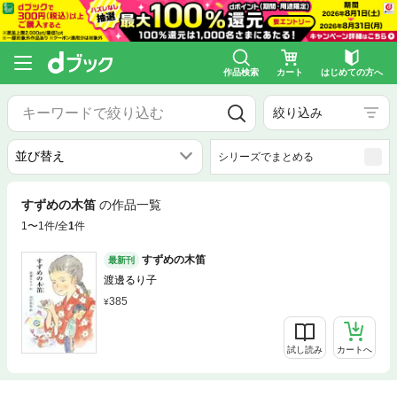
作品検索
カート
はじめての方へ
絞り込み
シリーズでまとめる
すずめの木笛
の作品一覧
1〜1件/全
1
件
すずめの木笛
最新刊
渡邊るり子
385
試し読み
カートへ