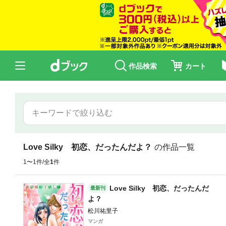
作品検索
カート
Love Silky 初恋、だったんだよ？
の作品一覧
1〜1件/全
1
件
Love Silky 初恋、だったんだ
最新刊
よ？
松川祐里子
マンガ