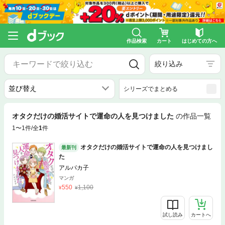
作品検索
カート
はじめての方へ
絞り込み
シリーズでまとめる
オタクだけの婚活サイトで運命の人を見つけました
の作品一覧
1〜1件/全
1
件
オタクだけの婚活サイトで運命の人を見つけまし
最新刊
た
アルパカ子
マンガ
550
1,100
試し読み
カートへ