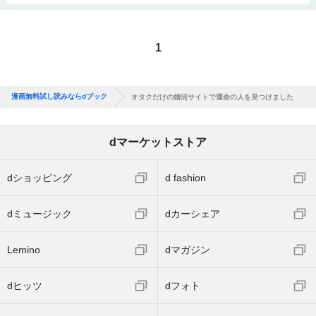
1
漫画無料試し読みならdブック
オタクだけの婚活サイトで運命の人を見つけました
dマーケットストア
dショッピング
d fashion
dミュージック
dカーシェア
Lemino
dマガジン
dヒッツ
dフォト