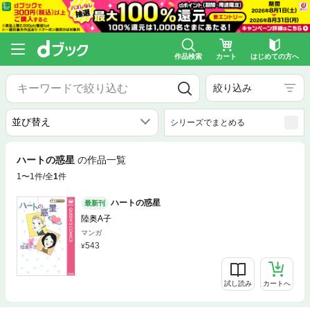
作品検索
カート
はじめての方へ
絞り込み
シリーズでまとめる
ハートの惑星
の作品一覧
1〜1件/全
1
件
ハートの惑星
最新刊
陸奥A子
マンガ
543
試し読み
カートへ