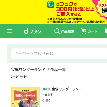
作品検索
カート
宝塚ワンダーランド
の作品一覧
1〜1件/全
1
件
宝塚ワンダーランド
最新刊
下瀬直子
1,980