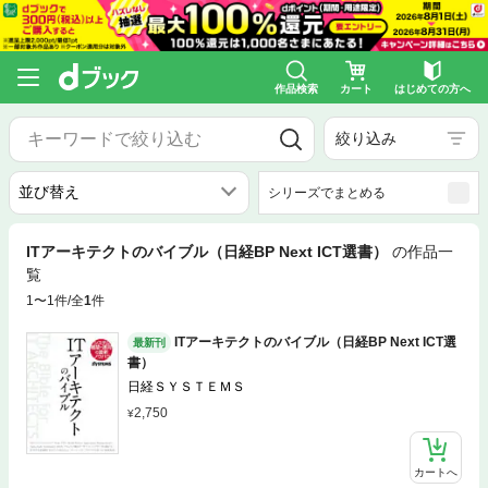
作品検索
カート
はじめての方へ
絞り込み
シリーズでまとめる
ITアーキテクトのバイブル（日経BP Next ICT選書）
の作品一
覧
1〜1件/全
1
件
ITアーキテクトのバイブル（日経BP Next ICT選
最新刊
書）
日経ＳＹＳＴＥＭＳ
2,750
カートへ