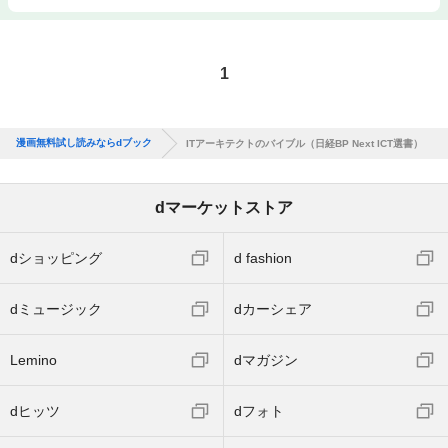
1
漫画無料試し読みならdブック
ITアーキテクトのバイブル（日経BP Next ICT選書）
dマーケットストア
dショッピング
d fashion
dミュージック
dカーシェア
Lemino
dマガジン
dヒッツ
dフォト