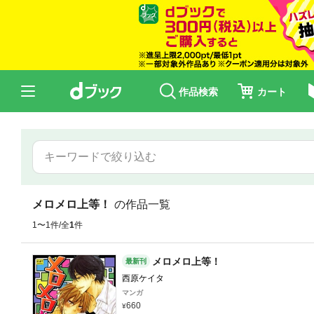
作品検索
カート
メロメロ上等！
の作品一覧
1〜1件/全
1
件
メロメロ上等！
最新刊
西原ケイタ
マンガ
660