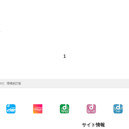
1
/CS3］ 増補改訂版
サイト情報