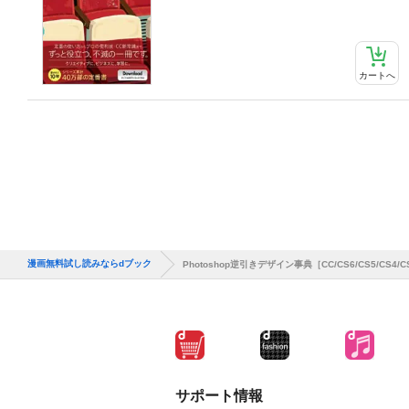
カートへ
漫画無料試し読みならdブック
Photoshop逆引きデザイン事典［CC/CS6/CS5/CS4
サポート情報