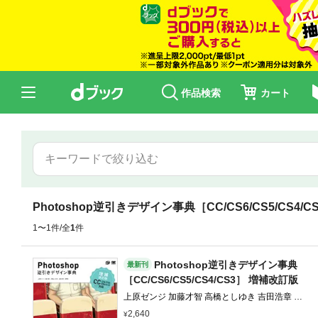
作品検索
カート
Photoshop逆引きデザイン事典［CC/CS6/CS5/CS4/
1〜1件/全
1
件
Photoshop逆引きデザイン事典
最新刊
［CC/CS6/CS5/CS4/CS3］ 増補改訂版
上原ゼンジ 加藤才智 高橋としゆき 吉田浩章 浅
野桜
2,640