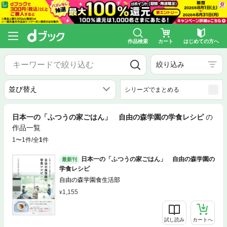
作品検索
カート
はじめての方へ
絞り込み
シリーズでまとめる
日本一の「ふつうの家ごはん」 自由の森学園の学食レシピ
の
作品一覧
1〜1件/全
1
件
日本一の「ふつうの家ごはん」 自由の森学園の
最新刊
学食レシピ
自由の森学園食生活部
1,155
試し読み
カートへ