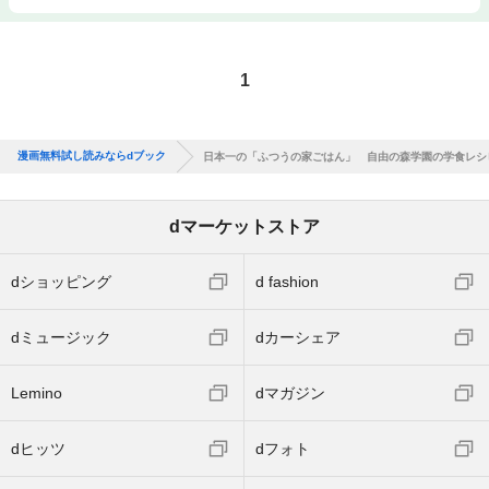
1
漫画無料試し読みならdブック
日本一の「ふつうの家ごはん」 自由の森学園の学食レシ
dマーケットストア
dショッピング
d fashion
dミュージック
dカーシェア
Lemino
dマガジン
dヒッツ
dフォト