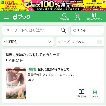
作品検索
カート
はじめての方へ
絞り込み
シリーズでまとめる
聖夜に魔法のキスをして
の作品一覧
1〜1件/全
1
件
聖夜に魔法のキスをして
最新刊
菊田千代子 アンドレア・ローレンス
660
試し読み
カートへ