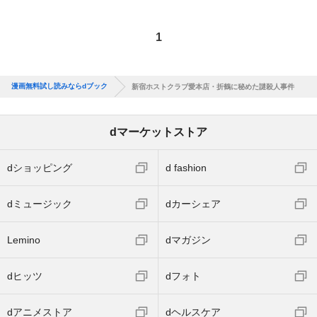
1
漫画無料試し読みならdブック
新宿ホストクラブ愛本店・折鶴に秘めた謎殺人事件
dマーケットストア
dショッピング
d fashion
dミュージック
dカーシェア
Lemino
dマガジン
dヒッツ
dフォト
dアニメストア
dヘルスケア