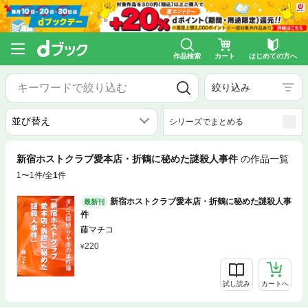
作品検索
カート
はじめての方へ
絞り込み
シリーズでまとめる
新宿ホストクラブ愛本店・折鶴に秘めた謎殺人事件
の作品一覧
1〜1件/全
1
件
新宿ホストクラブ愛本店・折鶴に秘めた謎殺人事
最新刊
件
藤マチコ
220
試し読み
カートへ