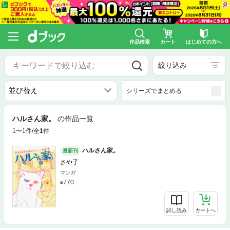
作品検索
カート
はじめての方へ
絞り込み
シリーズでまとめる
ハルさん家。
の作品一覧
1〜1件/全
1
件
ハルさん家。
最新刊
さや子
マンガ
770
試し読み
カートへ