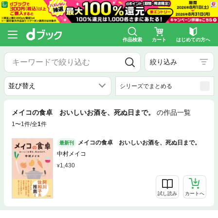
作品検索
カート
はじめての方へ
絞り込み
シリーズでまとめる
メイコの食卓 おいしいお酒を、死ぬ日まで。
の作品一覧
1〜1件/全
1
件
メイコの食卓 おいしいお酒を、死ぬ日まで。
最新刊
中村メイコ
1,430
試し読み
カートへ