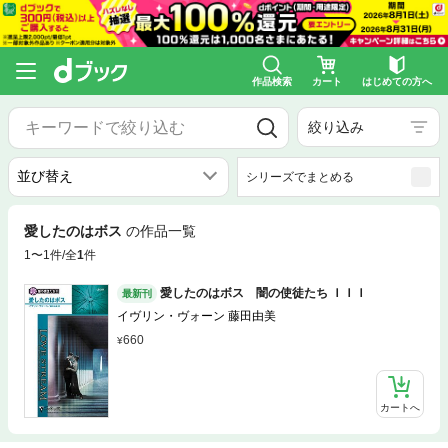
作品検索
カート
はじめての方へ
絞り込み
シリーズでまとめる
愛したのはボス
の作品一覧
1〜1件/全
1
件
愛したのはボス 闇の使徒たち ＩＩＩ
最新刊
イヴリン・ヴォーン 藤田由美
660
カートへ