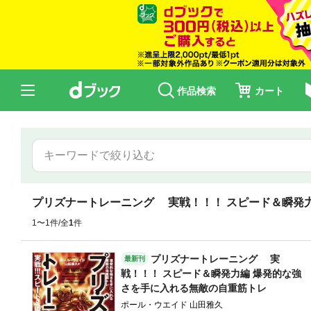
作品検索
カート
プリズナートレーニング 実戦！！！ スピード＆瞬発
1〜1件/全
1
件
プリズナートレーニング 実
最新刊
戦！！！ スピード＆瞬発力編 爆発的な強
さを手に入れる無敵の自重筋トレ
ポール・ウエイド 山田雅久