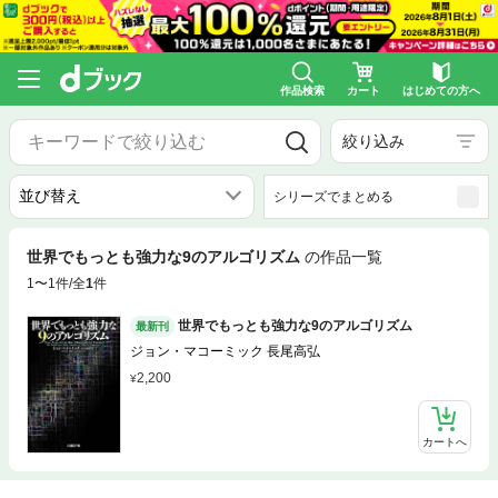
作品検索
カート
はじめての方へ
絞り込み
シリーズでまとめる
世界でもっとも強力な9のアルゴリズム
の作品一覧
1〜1件/全
1
件
世界でもっとも強力な9のアルゴリズム
最新刊
ジョン・マコーミック 長尾高弘
2,200
カートへ