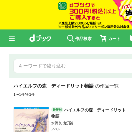
作品検索
カート
ハイエルフの森 ディードリット物語
の作品一覧
1〜1件/全
1
件
ハイエルフの森 ディードリット
最新刊
物語
水野良 出渕裕
ノベル