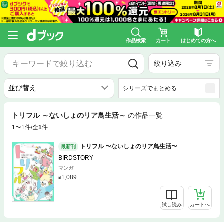
作品検索
カート
はじめての方へ
絞り込み
シリーズでまとめる
トリフル ～ないしょのリア鳥生活～
の作品一覧
1〜1件/全
1
件
トリフル 〜ないしょのリア鳥生活〜
最新刊
BIRDSTORY
マンガ
1,089
試し読み
カートへ