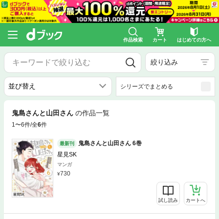
作品検索
カート
はじめての方へ
絞り込み
シリーズでまとめる
鬼島さんと山田さん
の作品一覧
1〜6件/全
6
件
鬼島さんと山田さん 6巻
最新刊
星見SK
マンガ
730
試し読み
カートへ