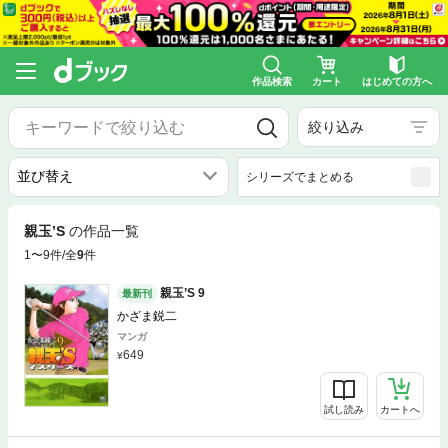
作品検索
カート
はじめての方へ
絞り込み
シリーズでまとめる
親玉’S
の作品一覧
1〜9件/全
9
件
親玉’S 9
最新刊
かざま鋭二
マンガ
649
試し読み
カートへ