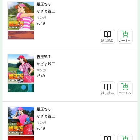
親玉’S 8
かざま鋭二
マンガ
649
試し読み
カートへ
親玉’S 7
かざま鋭二
マンガ
649
試し読み
カートへ
親玉’S 6
かざま鋭二
マンガ
649