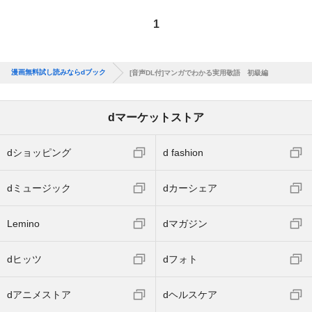
1
漫画無料試し読みならdブック
[音声DL付]マンガでわかる実用敬語 初級編
dマーケットストア
dショッピング
d fashion
dミュージック
dカーシェア
Lemino
dマガジン
dヒッツ
dフォト
dアニメストア
dヘルスケア