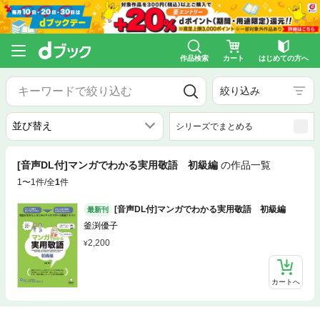
作品検索
カート
はじめての方へ
絞り込み
シリーズでまとめる
[音声DL付]マンガでわかる実用敬語 初級編
の作品一覧
1〜1件/全
1
件
[音声DL付]マンガでわかる実用敬語 初級編
最新刊
釜渕優子
2,200
カートへ