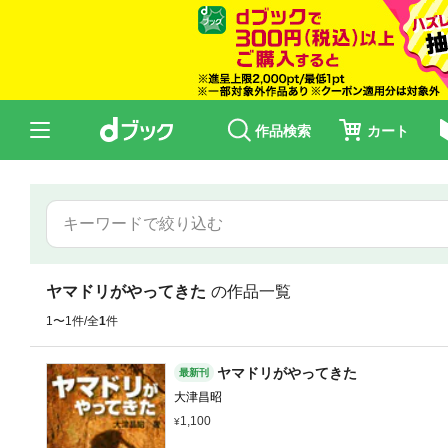
作品検索
カート
ヤマドリがやってきた
の作品一覧
1〜1件/全
1
件
ヤマドリがやってきた
最新刊
大津昌昭
1,100