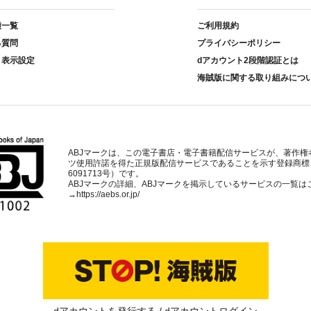
種一覧
ご利用規約
る質問
プライバシーポリシー
ト表示設定
dアカウント2段階認証とは
海賊版に関する取り組みにつ
ABJマークは、この電子書店・電子書籍配信サービスが、著作権
ツ使用許諾を得た正規版配信サービスであることを示す登録商標
6091713号）です。
ABJマークの詳細、ABJマークを掲示しているサービスの一覧は
→
https://aebs.or.jp/
dアカウントを発行する
dアカウントログイン