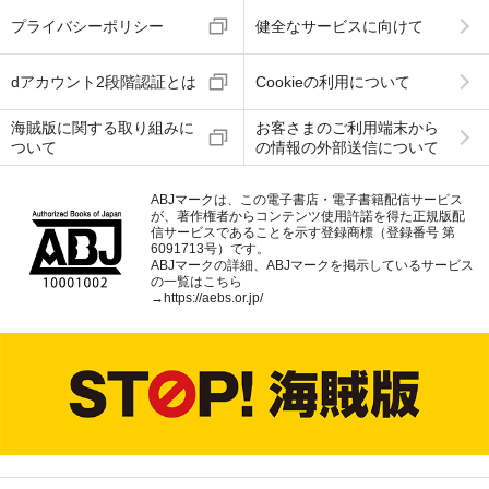
プライバシーポリシー
健全なサービスに向けて
dアカウント2段階認証とは
Cookieの利用について
海賊版に関する取り組みに
お客さまのご利用端末から
ついて
の情報の外部送信について
ABJマークは、この電子書店・電子書籍配信サービス
が、著作権者からコンテンツ使用許諾を得た正規版配
信サービスであることを示す登録商標（登録番号 第
6091713号）です。
ABJマークの詳細、ABJマークを掲示しているサービス
の一覧はこちら
→
https://aebs.or.jp/