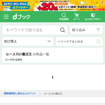
作品検索
カート
はじめての方へ
絞り込み
シリーズでまとめる
セーヌ川の書店主
の作品一覧
0〜0件/全
0
件
1
漫画無料試し読みならdブック
セーヌ川の書店主