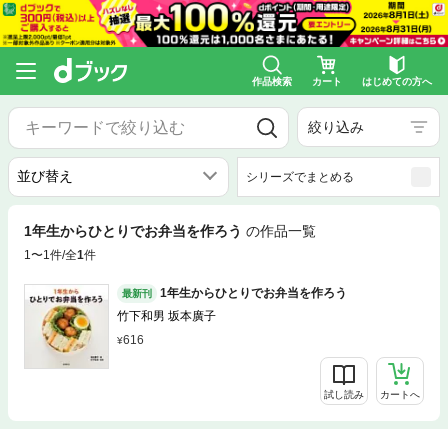
作品検索
カート
はじめての方へ
絞り込み
シリーズでまとめる
1年生からひとりでお弁当を作ろう
の作品一覧
1〜1件/全
1
件
1年生からひとりでお弁当を作ろう
最新刊
竹下和男 坂本廣子
616
試し読み
カートへ