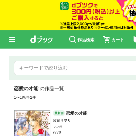
作品検索
カート
恋愛の才能
の作品一覧
1〜1件/全
1
件
恋愛の才能
最新刊
紫賀サヲリ
マンガ
770