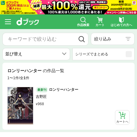
作品検索
カート
はじめての方へ
絞り込み
シリーズでまとめる
ロンリーハンター
の作品一覧
1〜1件/全
1
件
ロンリーハンター
最新刊
吉野匠
968
カートへ