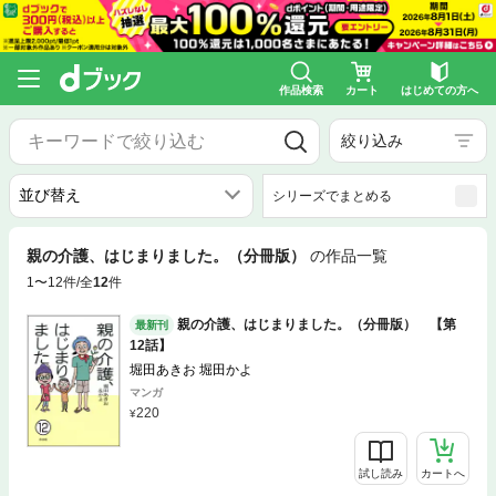
作品検索
カート
はじめての方へ
絞り込み
シリーズでまとめる
親の介護、はじまりました。（分冊版）
の作品一覧
1〜12件/全
12
件
親の介護、はじまりました。（分冊版） 【第
最新刊
12話】
堀田あきお 堀田かよ
マンガ
220
試し読み
カートへ