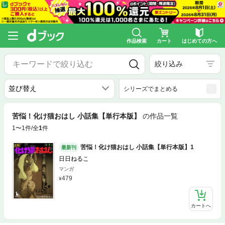
作品検索
カート
はじめての方へ
絞り込み
シリーズでまとめる
苦悩！化け猫おはし 小話集【単行本版】
の作品一覧
1〜1件/全
1
件
苦悩！化け猫おはし 小話集【単行本版】1
最新刊
日日ねるこ
マンガ
479
カートへ