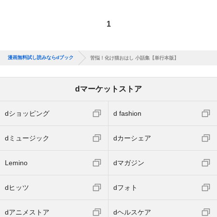
1
漫画無料試し読みならdブック
苦悩！化け猫おはし 小話集【単行本版】
dマーケットストア
dショッピング
d fashion
dミュージック
dカーシェア
Lemino
dマガジン
dヒッツ
dフォト
dアニメストア
dヘルスケア