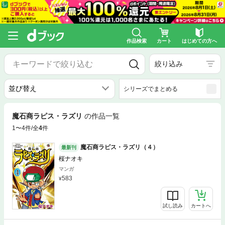
作品検索
カート
はじめての方へ
絞り込み
シリーズでまとめる
魔石商ラピス・ラズリ
の作品一覧
1〜4件/全
4
件
魔石商ラピス・ラズリ（４）
最新刊
桜ナオキ
マンガ
583
試し読み
カートへ