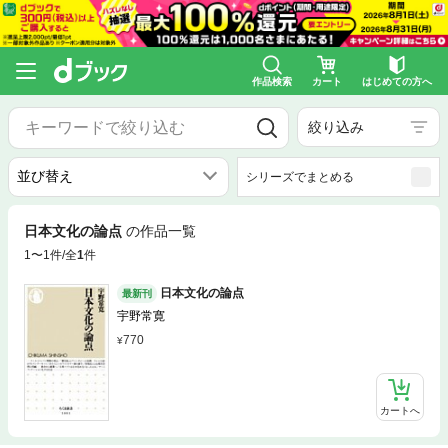
作品検索
カート
はじめての方へ
絞り込み
シリーズでまとめる
日本文化の論点
の作品一覧
1〜1件/全
1
件
日本文化の論点
最新刊
宇野常寛
770
カートへ