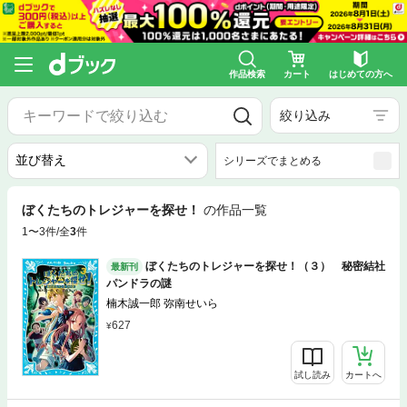
作品検索
カート
はじめての方へ
絞り込み
シリーズでまとめる
ぼくたちのトレジャーを探せ！
の作品一覧
1〜3件/全
3
件
ぼくたちのトレジャーを探せ！（３） 秘密結社
最新刊
パンドラの謎
楠木誠一郎 弥南せいら
627
試し読み
カートへ