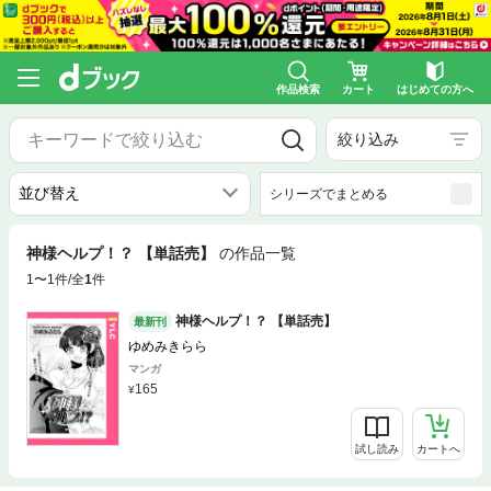
作品検索
カート
はじめての方へ
絞り込み
シリーズでまとめる
神様ヘルプ！？ 【単話売】
の作品一覧
1〜1件/全
1
件
神様ヘルプ！？ 【単話売】
最新刊
ゆめみきらら
マンガ
165
試し読み
カートへ