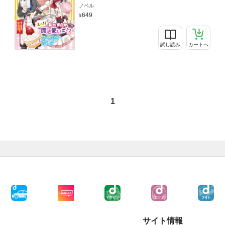
ノベル
649
試し読み
カートへ
1
！
サイト情報