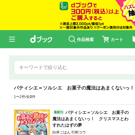
作品検索
カート
パティシエ＝ソルシエ お菓子の魔法はあまくないっ！
1〜2件/全
2
件
パティシエ＝ソルシエ お菓子の
最新刊
魔法はあまくないっ！ クリスマスとわ
すれたはずの夢
白井ごはん 行村コウ