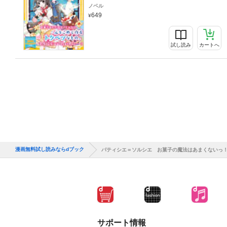
ノベル
649
試し読み
カートへ
漫画無料試し読みならdブック
パティシエ＝ソルシエ お菓子の魔法はあまくないっ
サポート情報