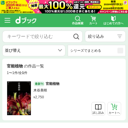
作品検索
カート
はじめての方へ
絞り込み
シリーズでまとめる
官能植物
の作品一覧
1〜1件/全
1
件
官能植物
最新刊
木谷美咲
2,750
試し読み
カートへ