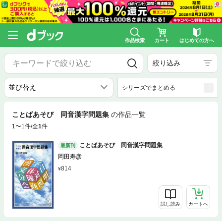
作品検索
カート
はじめての方へ
絞り込み
シリーズでまとめる
ことばあそび 同音漢字問題集
の作品一覧
1〜1件/全
1
件
ことばあそび 同音漢字問題集
最新刊
岡田寿彦
814
試し読み
カートへ