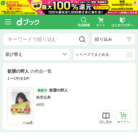
作品検索
カート
はじめての方へ
絞り込み
シリーズでまとめる
欲望の狩人
の作品一覧
1〜1件/全
1
件
欲望の狩人
最新刊
南里征典
605
試し読み
カートへ