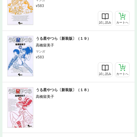
マンガ
583
試し読み
カートへ
うる星やつら〔新装版〕（１９）
高橋留美子
マンガ
583
試し読み
カートへ
うる星やつら〔新装版〕（１８）
高橋留美子