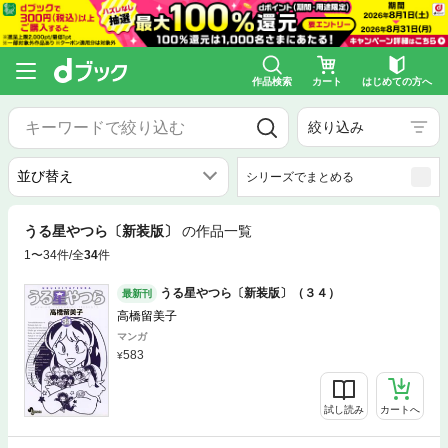
作品検索
カート
はじめての方へ
絞り込み
シリーズでまとめる
うる星やつら〔新装版〕
の作品一覧
1〜34件/全
34
件
うる星やつら〔新装版〕（３４）
最新刊
高橋留美子
マンガ
583
試し読み
カートへ