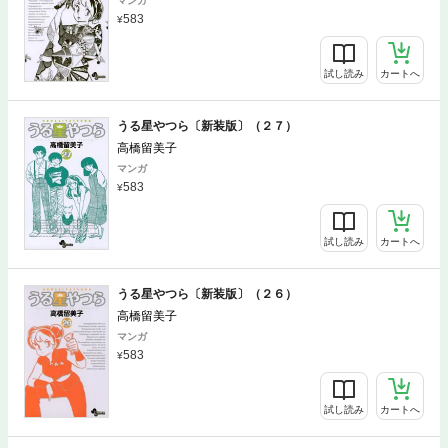
マンガ
583
試し読み
カートへ
うる星やつら〔新装版〕（２７）
高橋留美子
マンガ
583
試し読み
カートへ
うる星やつら〔新装版〕（２６）
高橋留美子
マンガ
583
試し読み
カートへ