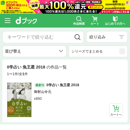
作品検索
カート
はじめての方へ
絞り込み
シリーズでまとめる
0学占い 魚王星 2018
の作品一覧
1〜1件/全
1
件
0学占い 魚王星 2018
最新刊
御射山令元
880
カートへ