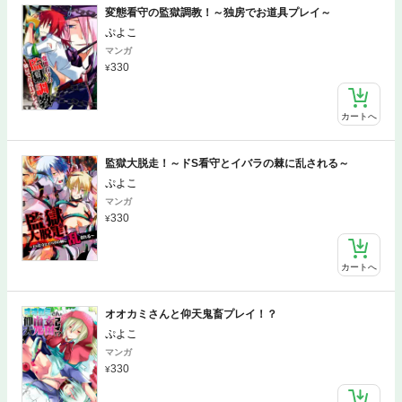
変態看守の監獄調教！～独房でお道具プレイ～
ぷよこ
マンガ
330
カートへ
監獄大脱走！～ドS看守とイバラの棘に乱される～
ぷよこ
マンガ
330
カートへ
オオカミさんと仰天鬼畜プレイ！？
ぷよこ
マンガ
330