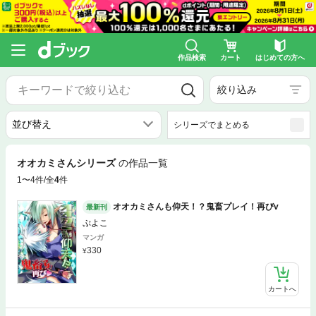
作品検索
カート
はじめての方へ
絞り込み
シリーズでまとめる
オオカミさんシリーズ
の作品一覧
1〜4件/全
4
件
オオカミさんも仰天！？鬼畜プレイ！再びv
最新刊
ぷよこ
マンガ
330
カートへ