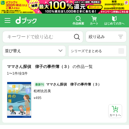
作品検索
カート
はじめての方へ
絞り込み
シリーズでまとめる
ママさん探偵 律子の事件簿（３）
の作品一覧
1〜1件/全
1
件
ママさん探偵 律子の事件簿（３）
最新刊
松村比呂美
495
カートへ