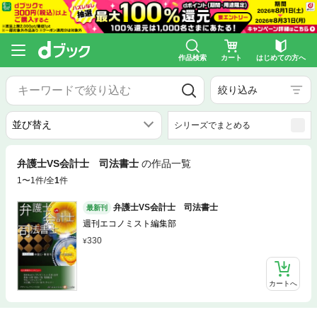
作品検索
カート
はじめての方へ
絞り込み
シリーズでまとめる
弁護士VS会計士 司法書士
の作品一覧
1〜1件/全
1
件
弁護士VS会計士 司法書士
最新刊
週刊エコノミスト編集部
330
カートへ