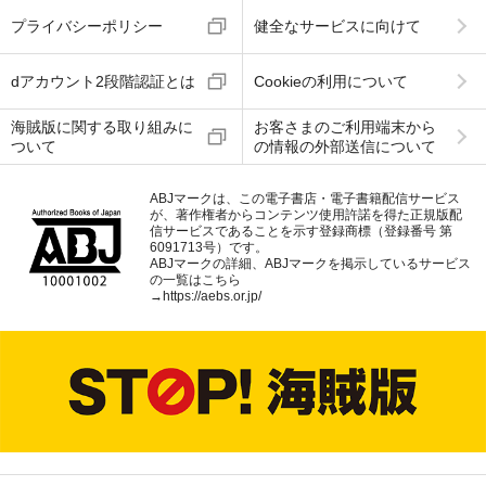
プライバシーポリシー
健全なサービスに向けて
dアカウント2段階認証とは
Cookieの利用について
海賊版に関する取り組みに
お客さまのご利用端末から
ついて
の情報の外部送信について
ABJマークは、この電子書店・電子書籍配信サービス
が、著作権者からコンテンツ使用許諾を得た正規版配
信サービスであることを示す登録商標（登録番号 第
6091713号）です。
ABJマークの詳細、ABJマークを掲示しているサービス
の一覧はこちら
→
https://aebs.or.jp/