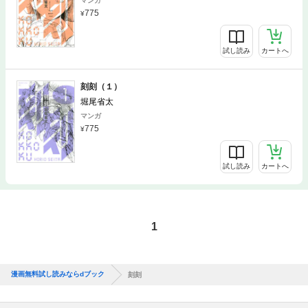
マンガ
775
試し読み
カートへ
刻刻（１）
堀尾省太
マンガ
775
試し読み
カートへ
1
漫画無料試し読みならdブック
刻刻