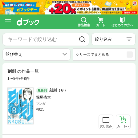
作品検索
カート
はじめての方へ
絞り込み
シリーズでまとめる
刻刻
の作品一覧
1〜8件/全
8
件
刻刻（８）
最新刊
堀尾省太
マンガ
825
試し読み
カートへ