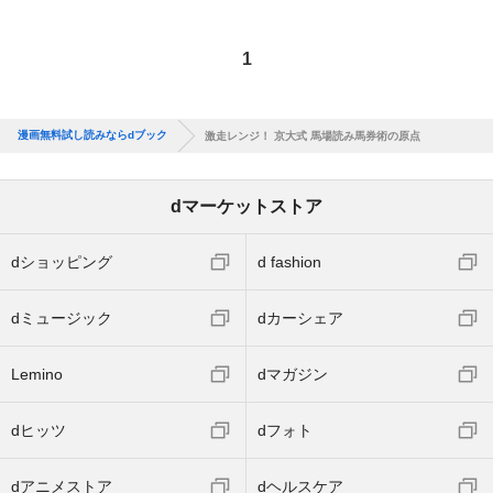
1
漫画無料試し読みならdブック
激走レンジ！ 京大式 馬場読み馬券術の原点
dマーケットストア
dショッピング
d fashion
dミュージック
dカーシェア
Lemino
dマガジン
dヒッツ
dフォト
dアニメストア
dヘルスケア