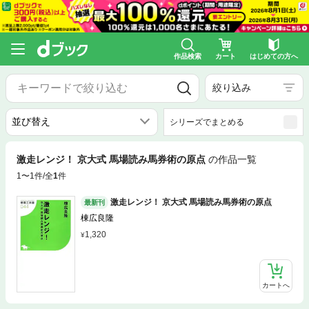
作品検索
カート
はじめての方へ
絞り込み
シリーズでまとめる
激走レンジ！ 京大式 馬場読み馬券術の原点
の作品一覧
1〜1件/全
1
件
激走レンジ！ 京大式 馬場読み馬券術の原点
最新刊
棟広良隆
1,320
カートへ