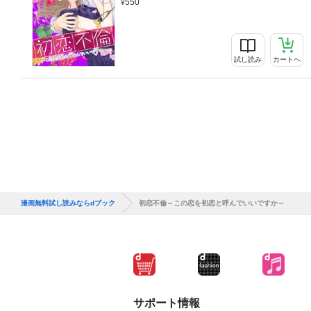
550
試し読み
カートへ
漫画無料試し読みならdブック
初恋不倫～この恋を初恋と呼んでいいですか～
サポート情報