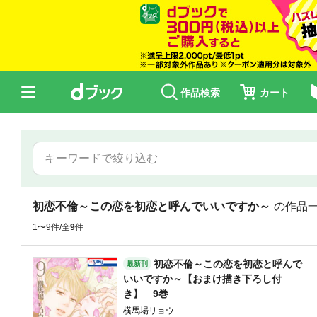
作品検索
カート
初恋不倫～この恋を初恋と呼んでいいですか～
の作品
1〜9件/全
9
件
初恋不倫～この恋を初恋と呼んで
最新刊
いいですか～【おまけ描き下ろし付
き】 9巻
横馬場リョウ