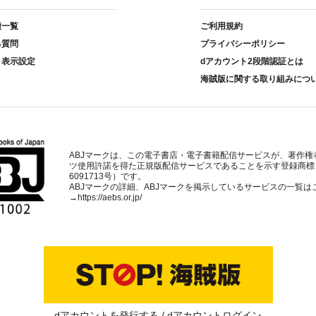
種一覧
ご利用規約
る質問
プライバシーポリシー
ト表示設定
dアカウント2段階認証とは
海賊版に関する取り組みにつ
ABJマークは、この電子書店・電子書籍配信サービスが、著作権
ツ使用許諾を得た正規版配信サービスであることを示す登録商標
6091713号）です。
ABJマークの詳細、ABJマークを掲示しているサービスの一覧は
→
https://aebs.or.jp/
dアカウントを発行する
dアカウントログイン