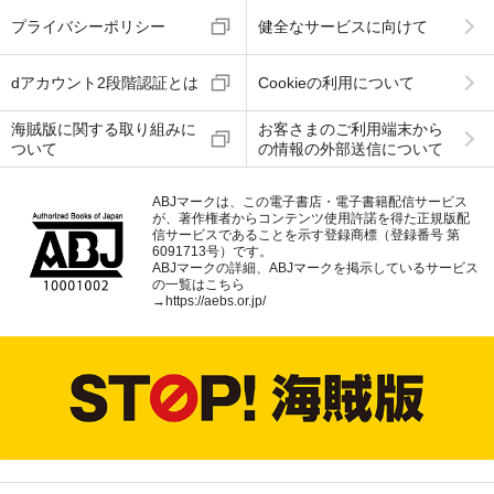
プライバシーポリシー
健全なサービスに向けて
dアカウント2段階認証とは
Cookieの利用について
海賊版に関する取り組みに
お客さまのご利用端末から
ついて
の情報の外部送信について
ABJマークは、この電子書店・電子書籍配信サービス
が、著作権者からコンテンツ使用許諾を得た正規版配
信サービスであることを示す登録商標（登録番号 第
6091713号）です。
ABJマークの詳細、ABJマークを掲示しているサービス
の一覧はこちら
→
https://aebs.or.jp/