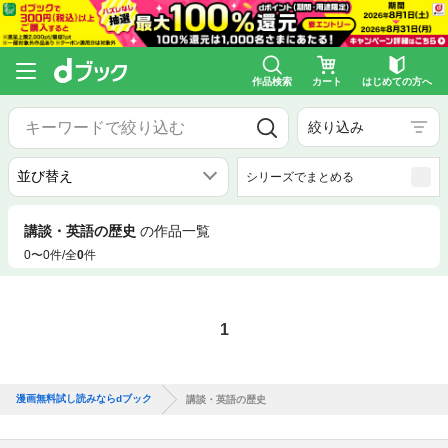
作品検索
カート
はじめての方へ
絞り込み
シリーズでまとめる
講談・英語の歴史
の作品一覧
0〜0件/全
0
件
1
漫画無料試し読みならdブック
講談・英語の歴史