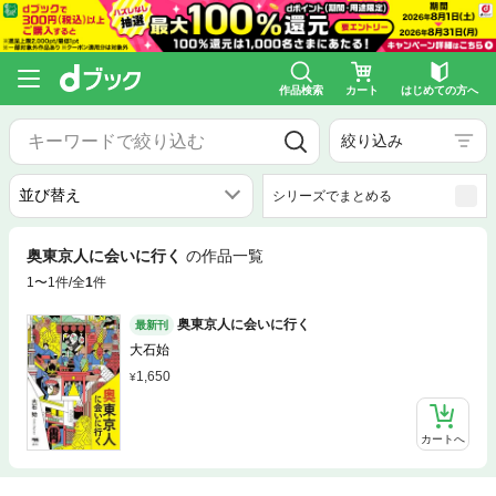
作品検索
カート
はじめての方へ
絞り込み
シリーズでまとめる
奥東京人に会いに行く
の作品一覧
1〜1件/全
1
件
奥東京人に会いに行く
最新刊
大石始
1,650
カートへ