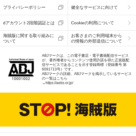
プライバシーポリシー
健全なサービスに向けて
dアカウント2段階認証とは
Cookieの利用について
海賊版に関する取り組みに
お客さまのご利用端末から
ついて
の情報の外部送信について
ABJマークは、この電子書店・電子書籍配信サービス
が、著作権者からコンテンツ使用許諾を得た正規版配
信サービスであることを示す登録商標（登録番号 第
6091713号）です。
ABJマークの詳細、ABJマークを掲示しているサービス
の一覧はこちら
→
https://aebs.or.jp/