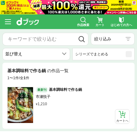
作品検索
カート
はじめての方へ
絞り込み
シリーズでまとめる
基本調味料で作る鍋
の作品一覧
1〜1件/全
1
件
基本調味料で作る鍋
最新刊
市瀬悦子
1,210
カートへ